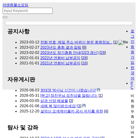
야생동물소모임
공지사항
로
그
인
2023-03-12
전화 번호, 메일 주소 바뀌신 분은 회원정보...
[
1
]
회
2023-02-27
2023년도 총회 결과 알림
[
9
]
원
2023-02-02
2023년도 정기총회 안내(2/23 갱신)
[
29
]
가
2022-01-01
2022년 연회비 납부공지
[
28
]
입
2021-01-01
2021년 연회비 납부공지
[
16
]
한
국
어
자유게시판
P
C
2026-08-03
최태영 박사님 신간이 나왔습니다!
2026-05-31
[부고] 정진우님 모친상을 알립니다.
[
1
]
비
2026-03-05
삵과 산양 배설물
[
3
]
회
2026-01-06
새해 복 많이받으세요!
[
3
]
원
2025-12-20
설악산 오색케이블카 공사 저지를 위한
[
4
]
우
측
상
탐사 및 강좌
단
버
튼