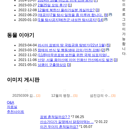
2024-10-07
2024년 10월 야소모 번개 강좌 공지!
[
7
]
으
2023-03-27
2월25일 모임 후기!
[
1
]
로
2022-12-08
12월에 북한산 올라가실분 계실까요?
[
3
]
로
2022-06-23
(재공지)7월 탐사 일정을 좀 미루려 합니다..
[
9
]
그
2020-01-10
[1월 탐사공지]예천군 내성천 탐사공지!
[
14
]
인
이
가
동물 이야기
능
합
2023-04-04
러시아 표범의 땅 국립공원 탐방기(22년 1월)
[
5
]
니
2023-03-15
참매의 번식 및 행동생태 강의 (인천 강화)
[
2
]
다.
2022-11-02
(11/8)아무르표범 보전을 위한 국제 심포지엄(...
2021-11-06
산양, 서울 용마산에 이어 인왕산 안산에서도 발견
[
3
]
2021-05-01
상괭이 구출영상요
[
3
]
이미지 게시판
20250309 김...
12월의 평창...
섬진강의 수...
[2]
[5]
[3]
Q&A
자료실
추천사이트
표범 흔적일까요? ?
*7
06.25
산소가다가 길옆에서 닭잡아먹는 ...
*2
01.22
이건 두더지 흔적일까요?
*1
05.07